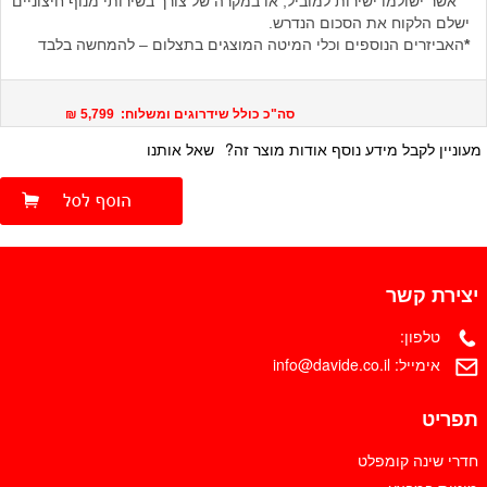
אשר ישולמו ישירות למוביל, או במקרה של צורך בשירותי מנוף חיצוניים
ישלם הלקוח את הסכום הנדרש.
*
האביזרים הנוספים וכלי המיטה המוצגים בתצלום – להמחשה בלבד
סה"כ כולל שידרוגים ומשלוח: 5,799 ₪
מעוניין לקבל מידע נוסף אודות מוצר זה?
שאל אותנו
יצירת קשר
טלפון:
אימייל:
info@davide.co.il
תפריט
חדרי שינה קומפלט