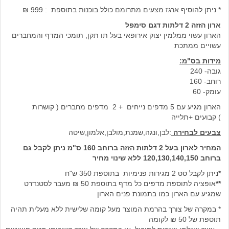
* ניתן להוסיף ארגז מצעים מתרומם כולל בוכנות בתוספת : 999 ₪
ארון הזזה 2 דלתות ד
גם סימפל
הארון עשוי ממלמין יצוק אירופאי בעל תו תקן, תומכי המדף והמחברים
עשויים ממתכת
מידות בס"מ:
גובה- 240
רוחב- 160
עומק- 60
הארון מגיע עם 5 מדפים נייחים + 2 מדפים מחברים ( קושרות
) קבועים +תלייה
צבעים לבחירה
:לבן,ונגה,שמנת,מולבן,אלמון,שיטה
המחיר לארון בעל 2 דלתות הזזה
ברוחב 160 ס"מ ניתן לקבל גם
ברוחב 120,130,140,150 ללא שינוי מחיר
*
ניתן לקבל סט 2 מגירות פנימיות בתוספת 350 ש"ח
**
אופציה לתוספת מדפים כל מדף בתוספת 50 ₪ מעבר לסטנדרט
שמגיע עם הארון כמו בתמונת פנים הארון
* במקרה של צורך בהרמת המוצר מעל קומה שלישית ללא מעלית תהיה
תוספת של 50 ₪ לקומה