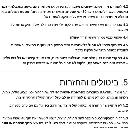
4.2
לאזורים מרוחקים, יישובים מעבר לקו הירוק או מקומות עם גישה מוגבלת – זמן
האספקה עשוי להתארך עד 30 ימי עסקים
, ובמקרים מסוימים תחול
תוספת תשלום בגין
הובלה מיוחדת
. נדרש אישור מראש על אספקה לאזורים אלו.
4.3 אספקה תתבצע בתיאום מראש עם הלקוח ע"י צוות ההובלה של הספק או מובילים
מטעמו.
4.4 איסוף עצמי מאזור תעשייה ליד עפולה
4.5
באיסוף עצמי לא תחול כל אחריות מצד הספק בגין נזקים במוצר
, והאחריות
להובלה בטוחה תחול על הלקוח בלבד.
4.6
במקרי חרום כגון מלחמות, מגבלות ביטחוניות, מזג אוויר קיצוני או כל כוח עליון
– ייתכנו עיכובים באספקה
, וללקוח לא תהיה כל טענה או דרישה בעניין זה.
5. ביטולים והחזרות
5.1
מוצרי DAVIDE מיוצרים בהתאמה אישית
לפי דרישת הלקוח (כגון צבע, מידה, גימור,
חלוקה פנימית), ולכן
לא ניתנים להחזרה או לביטול
לאחר תחילת תהליך הייצור.
5.2
לא תתאפשר החזרה או ביטול של מוצר שהורכב בפועל
, גם אם טרם נעשה בו
שימוש.
5.3 לקוח המבקש לבטל הזמנה
לפני תחילת הייצור
, רשאי לעשות זאת תוך 48 שעות ממועד
הרכישה – בהצגת אסמכתא. במקרה זה ייגבו
דמי ביטול בגובה 5% מסך העסקה או 100