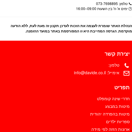
📞 טלפון: 073-7698895
🕒 ימים א'-ה' בין השעות 09:00–16:00
הנהלת האתר שומרת לעצמה את הזכות לעדכן תקנון זה מעת לעת, ללא הודעה
מוקדמת. הגרסה המחייבת היא זו המפורסמת באתר במועד ההזמנה.
יצירת קשר
טלפון:
אימייל:
info@davide.co.il
תפריט
חדרי שינה קומפלט
מיטות במבצע
מיטות בהפרדה יהודית
ספריות ילדים
ארונות הזזה לפי מידה