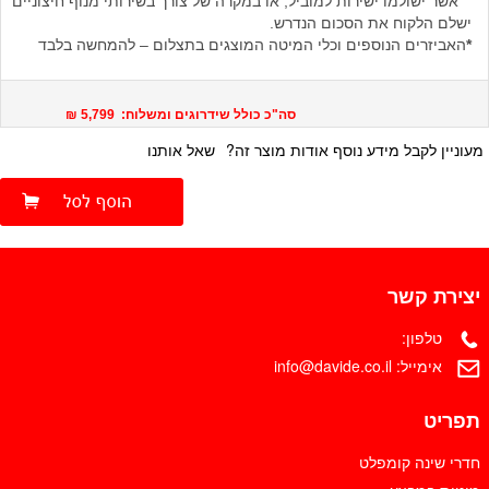
אשר ישולמו ישירות למוביל, או במקרה של צורך בשירותי מנוף חיצוניים
ישלם הלקוח את הסכום הנדרש.
*
האביזרים הנוספים וכלי המיטה המוצגים בתצלום – להמחשה בלבד
סה"כ כולל שידרוגים ומשלוח: 5,799 ₪
מעוניין לקבל מידע נוסף אודות מוצר זה?
שאל אותנו
יצירת קשר
טלפון:
אימייל:
info@davide.co.il
תפריט
חדרי שינה קומפלט