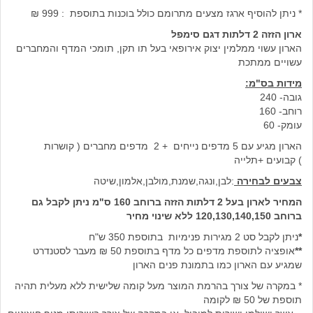
* ניתן להוסיף ארגז מצעים מתרומם כולל בוכנות בתוספת : 999 ₪
ארון הזזה 2 דלתות ד
גם סימפל
הארון עשוי ממלמין יצוק אירופאי בעל תו תקן, תומכי המדף והמחברים
עשויים ממתכת
מידות בס"מ:
גובה- 240
רוחב- 160
עומק- 60
הארון מגיע עם 5 מדפים נייחים + 2 מדפים מחברים ( קושרות
) קבועים +תלייה
צבעים לבחירה
:לבן,ונגה,שמנת,מולבן,אלמון,שיטה
המחיר לארון בעל 2 דלתות הזזה
ברוחב 160 ס"מ ניתן לקבל גם
ברוחב 120,130,140,150 ללא שינוי מחיר
*
ניתן לקבל סט 2 מגירות פנימיות בתוספת 350 ש"ח
**
אופציה לתוספת מדפים כל מדף בתוספת 50 ₪ מעבר לסטנדרט
שמגיע עם הארון כמו בתמונת פנים הארון
* במקרה של צורך בהרמת המוצר מעל קומה שלישית ללא מעלית תהיה
תוספת של 50 ₪ לקומה