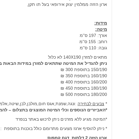
ארון הזזה ממלמין יצוק אירופאי בעל תו תקן,
מידות:
מיטה:
אורך: 197 ס''מ
רוחב: 155 ס''מ
גובה: 110 ס''מ
מתאים למזרן 140X190 לא כלול
ניתן להגדיל את המיטה שתתאים למזרן במידות הבאות 
150/190 בתוספת 300 ₪
160/190 בתוספת 350 ₪
160/200 בתוספת 400 ₪
180/190 בתוספת 450 ₪
180/200 בתוספת 500 ₪
*
צבעים לבחירה
:ונגה,שמנת,אגס חום,מולבן,לבן,שיטה,אלמ
*האביזרים הנוספים וכלי המיטה המוצגים בתצלום – להמ
*המיטה מגיע ללא מזרנים ניתן לרכוש באתר בנפרד
* ניתן להוסיף ארגז מצעים מתרומם כולל בוכנות בתוספת : 499 ₪
ארון הזזה 2 דלתות
דגם קמפוס