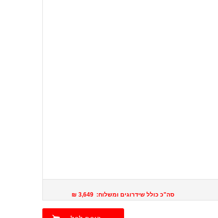
סה"כ כולל שידרוגים ומשלוח: 3,649 ₪