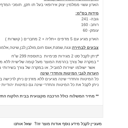
הארון עשוי ממלמין יצוק אירופאי בעל תו תקן, תומכי המד
מידות בס"מ:
גובה- 241
רוחב- 160
עומק- 60
הארון מגיע עם 5 מדפים +תליה + 2 מחברים ( קושרות )
צבעים לבחירה
:ונגה,שמנת,אגס חום,מולבן,לבן,שיטה,אלמו
*
ניתן לקבל סט 2 מגירות פנימיות בתוספת 299 ש"ח
* במקרה של צורך בהרמת המוצר מעל קומה שלישית ללא מעלית תה
אשר ישולמו ישירות למוביל, או במקרה של צורך בשירותי מ
הערות לגבי המיטות והחדרי שינה
כל המיטות והחדרי שינה מגיעים ללא מזרנים ניתן לרכישה 
ניתן לקבל את כל המיטות והחדרי שינה גם כמיטות יהודיו
** מחיר המשלוח כולל הרכבה מקצועית בבית הלקוח התשל
מעוניין לקבל מידע נוסף אודות מוצר זה?
שאל אותנו