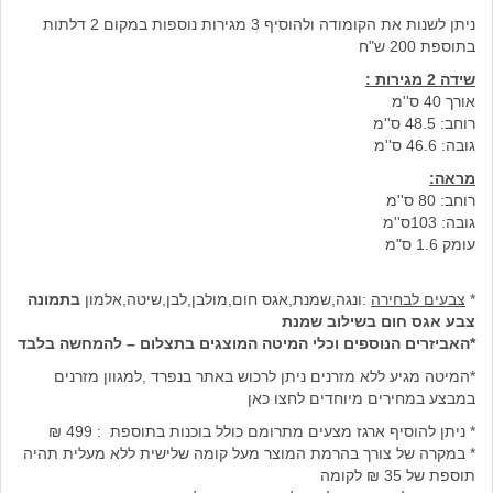
ניתן לשנות את הקומודה ולהוסיף 3 מגירות נוספות במקום 2 דלתות
בתוספת 200 ש"ח
שידה 2 מגירות :
אורך 40 ס''מ
רוחב: 48.5 ס''מ
גובה: 46.6 ס''מ
מראה:
רוחב: 80 ס''מ
גובה: 103ס''מ
עומק 1.6 ס"מ
*
צבעים לבחירה
:ונגה,שמנת,אגס חום,מולבן,לבן,שיטה,אלמון
בתמונה
צבע אגס חום בשילוב שמנת
*האביזרים הנוספים וכלי המיטה המוצגים בתצלום – להמחשה בלבד
*המיטה מגיע ללא מזרנים ניתן לרכוש באתר בנפרד ,למגוון מזרנים
במבצע במחירים מיוחדים לחצו כאן
* ניתן להוסיף ארגז מצעים מתרומם כולל בוכנות בתוספת : 499 ₪
* במקרה של צורך בהרמת המוצר מעל קומה שלישית ללא מעלית תהיה
תוספת של 35 ₪ לקומה