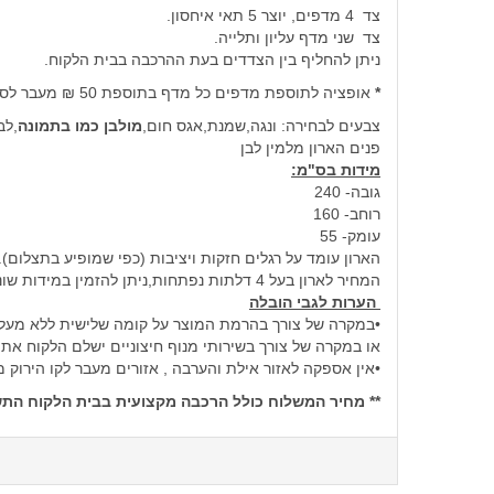
צד 4 מדפים, יוצר 5 תאי איחסון.
צד שני מדף עליון ותלייה.
ניתן להחליף בין הצדדים בעת ההרכבה בבית הלקוח.
*
אופציה לתוספת מדפים כל מדף בתוספת 50 ₪ מעבר לסטנדרט שמגיע עם הארון
צבעים לבחירה: ונגה,שמנת,אגס חום,
מולבן כמו בתמונה
,לב
פנים הארון מלמין לבן
מידות בס"מ:
גובה- 240
רוחב- 160
עומק- 55
הארון עומד על רגלים חזקות ויציבות (כפי שמופיע בתצלום).
המחיר לארון בעל 4 דלתות נפתחות,ניתן להזמין במידות שונות. בתוספת תשלום
הערות לגבי הובלה
•במקרה של צורך בהרמת המוצר על קומה שלישית ללא מעלית תהיה 
או במקרה של צורך בשירותי מנוף חיצוניים ישלם הלקוח את
•אין אספקה לאזור אילת והערבה , אזורים מעבר לקו הירוק
** מחיר המשלוח כולל הרכבה מקצועית בבית הלקוח התשל