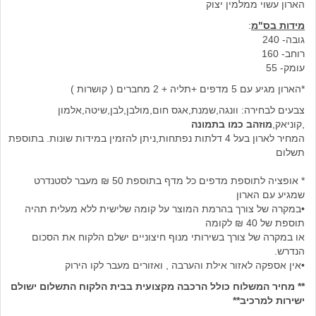
הארון עשוי ממלמין יצוק
מידות בס"מ
:
גובה- 240
רוחב- 160
עומק- 55
*הארון מגיע עם 5 מדפים +תליה + 2 מחברים ( קושרות )
צבעים לבחירה: וונגה,שמנת,אגס חום,מולבן,לבן,שיטה,אלמון
,קוניאק,
מוזהב כמו בתמונה
המחיר לארון בעל 4 דלתות נפתחות,ניתן להזמין במידות שונות. בתוספת
תשלום
* אופציה לתוספת מדפים כל מדף בתוספת 50 ₪ מעבר לסטנדרט
שמגיע עם הארון
•במקרה של צורך בהרמת המוצר על קומה שלישית ללא מעלית תהיה
תוספת של 40 ₪ לקומה
או במקרה של צורך בשירותי מנוף חיצוניים ישלם הלקוח את הסכום
הנדרש.
•אין אספקה לאזור אילת והערבה , ואזורים מעבר לקו הירוק
** מחיר המשלוח כולל הרכבה מקצועית בבית הלקוח התשלום ישולם
ישירות למרכיב**