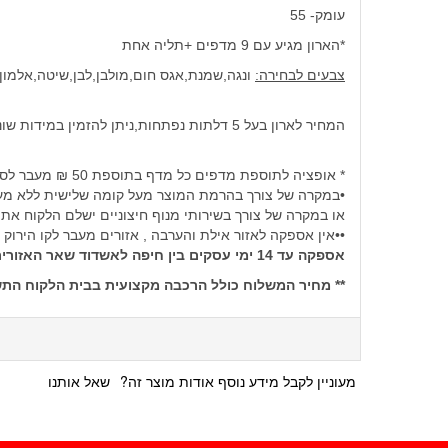
עומק- 55
*הארון מגיע עם 9 מדפים +תליה אחת
צבעים לבחירה:
ונגה,שמנת,אגס חום,מולבן,לבן,שיטה,אלמון
המחיר לארון בעל 5 דלתות נפתחות,ניתן להזמין במידות שונות. בתוספת תשלום
* אופציה לתוספת מדפים כל מדף בתוספת 50 ₪ מעבר לסטנדרט שמגיע עם הארון
•במקרה של צורך בהרמת המוצר מעל קומה שלישית ללא מעלית תהי
או במקרה של צורך בשירותי מנוף חיצוניים ישלם הלקוח את
••אין אספקה לאזור אילת והערבה , אזורים מעבר לקו הירוק 
אספקה עד 14 ימי עסקים בין חיפה לאשדוד שאר האזורים עד 21 ימי עסקים
** מחיר המשלוח כולל הרכבה מקצועית בבית הלקוח התשל
מעוניין לקבל מידע נוסף אודות מוצר זה?
שאל אותנו