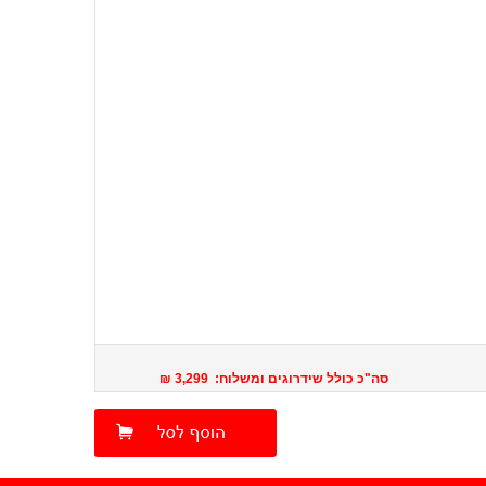
סה"כ כולל שידרוגים ומשלוח: 3,299 ₪