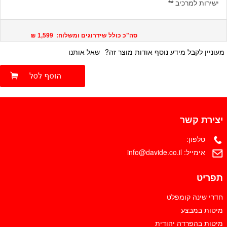
ישירות למרכיב
**
סה"כ כולל שידרוגים ומשלוח: 1,599 ₪
מעוניין לקבל מידע נוסף אודות מוצר זה?
שאל אותנו
יצירת קשר
טלפון:
אימייל:
info@davide.co.il
תפריט
חדרי שינה קומפלט
מיטות במבצע
מיטות בהפרדה יהודית