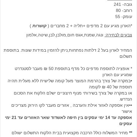
גובה- 241
רוחב- 80
עומק- 55
*הארון מגיע עם 2 מדפים +תליה + 2 מחברים (
קושרות
)
צבעים לבחירה:
ונגה,שמנת,אגס חום,מולבן,לבן,שיטה,אלמון
המחיר לארון בעל 2 דלתות נפתחות,ניתן להזמין במידות שונות. בתוספת
תשלום
* אופציה לתוספת מדפים כל מדף בתוספת 50 ₪ מעבר לסטנדרט
שמגיע עם הארון
•במקרה של צורך בהרמת המוצר מעל קומה שלישית ללא מעלית תהיה
תוספת של 40 ₪ לקומה
או במקרה של צורך בשירותי מנוף חיצוניים ישלם הלקוח את הסכום
הנדרש.
••אין אספקה לאזור אילת והערבה , אזורים מעבר לקו הירוק מצריכים
אישור
אספקה עד 14 ימי עסקים בין חיפה לאשדוד שאר האזורים עד 21 ימי
עסקים
**
מחיר המשלוח כולל הרכבה מקצועית בבית הלקוח התשלום ישולם